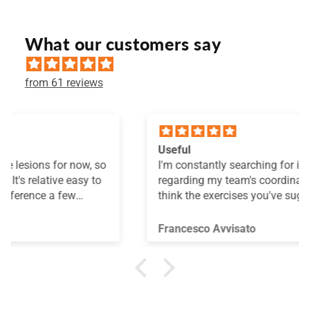
What our customers say
from 61 reviews
Useful
I'm constantly searching for information
regarding my team's coordination development. I
think the exercises you've suggested are truly
useful for improving coordination skills. Thank
you.
Francesco Avvisato