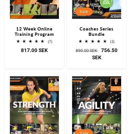
Sale
12 Week Online
Coaches Series
Training Program
Bundle
7
2
(7)
(2)
Bewertungen
Bewertung
Normaler
817.00 SEK
Normaler
Verkaufspreis
756.50
insgesamt
insgesamt
890.00 SEK
Preis
Preis
SEK
Sale