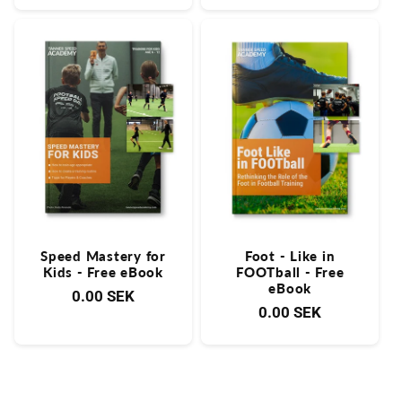
Speed Mastery for
Foot - Like in
Kids - Free eBook
FOOTball - Free
eBook
Normaler
0.00 SEK
Normaler
0.00 SEK
Preis
Preis