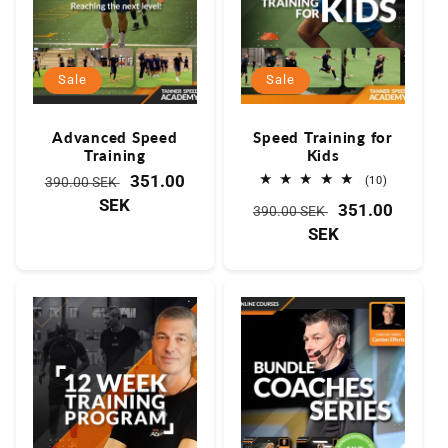
r
i
Sale
Sale
e
Advanced Speed
Speed Training for
:
Training
Kids
Normaler
Verkaufspreis
351.00
10
(10)
390.00 SEK
Bewertung
Preis
SEK
Normaler
Verkaufspreis
351.00
insgesamt
390.00 SEK
Preis
SEK