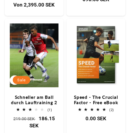
Bewertungen
Normaler
Von
2,395.00 SEK
insgesamt
Preis
Preis
Sale
Schneller am Ball
Speed - The Crucial
durch Lauftraining 2
Factor - Free eBook
1
2
(1)
(2)
Bewertungen
Bewertung
Normaler
Verkaufspreis
186.15
Normaler
0.00 SEK
insgesamt
insgesamt
219.00 SEK
Preis
SEK
Preis