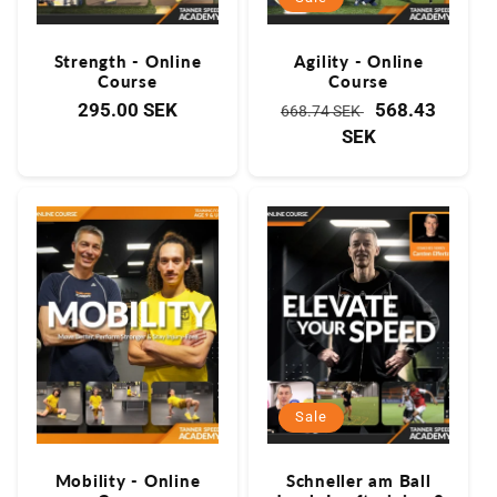
Strength - Online
Agility - Online
Course
Course
Normaler
295.00 SEK
Normaler
Verkaufspreis
568.43
668.74 SEK
Preis
Preis
SEK
Sale
Mobility - Online
Schneller am Ball